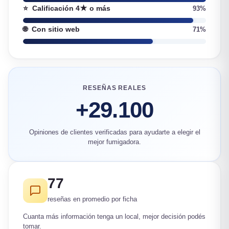
⭐
Calificación 4★ o más
93%
🌐
Con sitio web
71%
RESEÑAS REALES
+29.100
Opiniones de clientes verificadas para ayudarte a elegir el
mejor fumigadora.
77
reseñas en promedio por ficha
Cuanta más información tenga un local, mejor decisión podés
tomar.