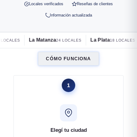
Locales verificados
Reseñas de clientes
Información actualizada
atanza
La Plata
Villa Devoto
24 LOCALES
18 LOCALES
17
CÓMO FUNCIONA
1
Elegí tu ciudad