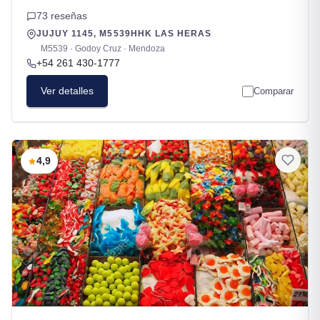
73 reseñas
JUJUY 1145, M5539HHK LAS HERAS
M5539 · Godoy Cruz · Mendoza
+54 261 430-1777
Ver detalles
Comparar
4,9