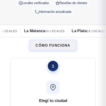
Locales verificados
Reseñas de clientes
Información actualizada
atanza
La Plata
Villa Devoto
24 LOCALES
18 LOCALES
1
CÓMO FUNCIONA
1
Elegí tu ciudad