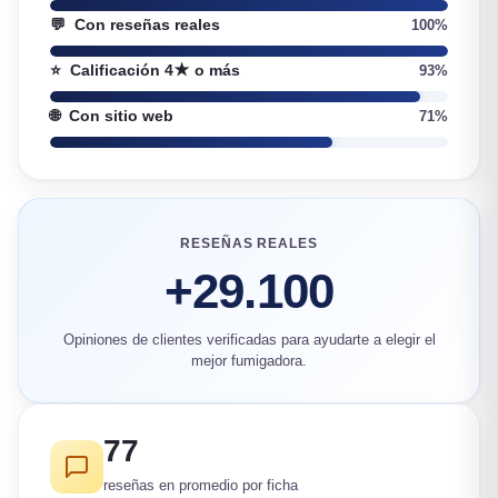
💬
Con reseñas reales
100%
⭐
Calificación 4★ o más
93%
🌐
Con sitio web
71%
RESEÑAS REALES
+29.100
Opiniones de clientes verificadas para ayudarte a elegir el
mejor fumigadora.
77
reseñas en promedio por ficha